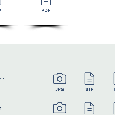
P
PDF
für
JPG
STP
O