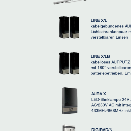
LINE X/L
kabelgebundenes A
Lichtschrankenpaar m
verstellbaren Linsen
LINE X/LB
kabelloses AUFPUTZ 
mit 180° verstellbare
batteriebetrieben, E
AURA X
LED-Blinklampe 24V
AC/230V AC mit integ
433MHz/868MHz inkl.
DIGIRAD/N