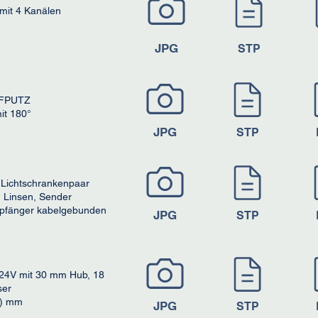
 mit 4 Kanälen
JPG
STP
UFPUTZ
it 180°
JPG
STP
Lichtschrankenpaar
n Linsen, Sender
mpfänger kabelgebunden
JPG
STP
 24V mit 30 mm Hub, 18
ser
T) mm
JPG
STP