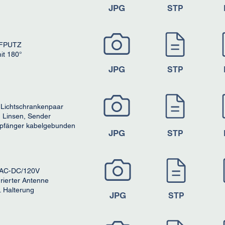
JPG
STP
UFPUTZ
it 180°
JPG
STP
Lichtschrankenpaar
n Linsen, Sender
mpfänger kabelgebunden
JPG
STP
 AC-DC/120V
rierter Antenne
 Halterung
JPG
STP