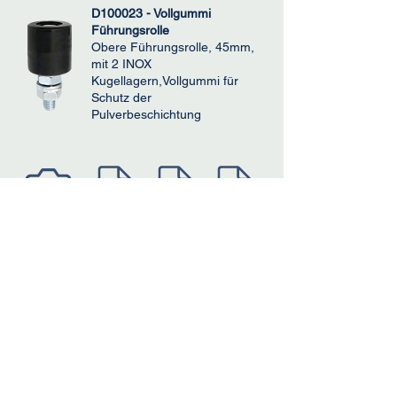
D100023 - Vollgummi
Führungsrolle
Obere Führungsrolle, 45mm,
mit 2 INOX
Kugellagern,Vollgummi für
Schutz der
Pulverbeschichtung
JPG
STP
DXF
PDF
LINE X/L
kabelgebundenes AUFPUTZ
Lichtschrankenpaar mit 180°
verstellbaren Linsen