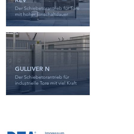
REV
Der Schiebetorantrieb für Tore
mit hoher Einschaltdauer
GULLIVER N
Der Schiebetorantrieb für
industrielle Tore mit viel Kraft
Impressum