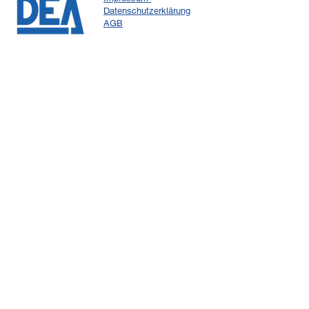
Datenschutzerklärung
AGB
DEA Torantriebe GmbH
Kontakt
Tel:
+49 8136 8089161
Fax: +49 8136 8089163
Mail
info@dea-torantriebe.de
Adresse
Sattlerstraße 7
D-85229 Markt Indersdorf
Bei unserem Newsletter anmelden
keine
News
mehr verpassen.
Email
Subscribe