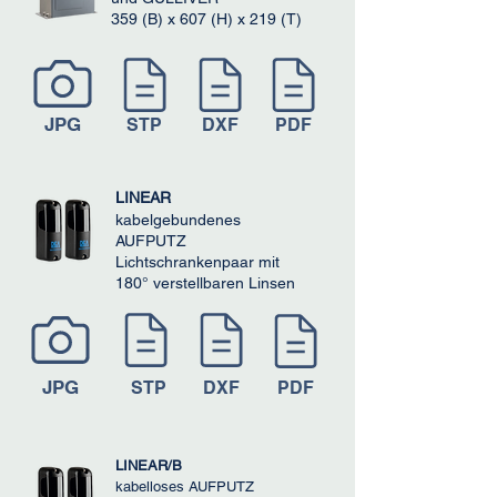
​359 (B) x 607 (H) x 219 (T)
JPG
STP
DXF
PDF
LINEAR
kabelgebundenes
AUFPUTZ
Lichtschrankenpaar mit
180° verstellbaren Linsen
JPG
STP
DXF
PDF
LINEAR/B
kabelloses AUFPUTZ