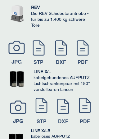
REV
Die REV Schiebetorantriebe -
für bis zu 1.400 kg schwere
Tore
JPG
STP
DXF
PDF
LINE X/L
kabelgebundenes AUFPUTZ
Lichtschrankenpaar mit 180°
verstellbaren Linsen
JPG
STP
DXF
PDF
LINE X/LB
kabelloses AUFPUTZ