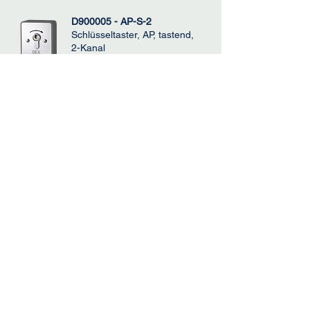
D900005 - AP-S-2
Schlüsseltaster, AP, tastend,
2-Kanal
JPG
STP
DXF
PDF
VA6212 025
Distanzbolzen zu Stahl
Zahnstange mit Sechskant
zum Anziehen mit
Maulschlüssel im Torrahmen
JPG
STP
DXF
PDF